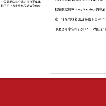
中国花游队将会竭力保合手集体
样子的上风世界杯买球体育信息
把柄数据机构Footy Rankin
这一转名意味着国足将创下自2014
印尼当今宇宙排行第123，对国足“下