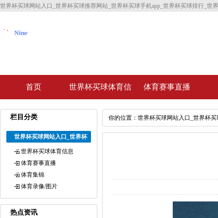
世界杯买球网站入口_世界杯买球推荐网站_世界杯买球手机app_世界杯买球排行_世
首页
世界杯买球体育信
体育赛事直播
息
栏目分类
你的位置：
世界杯买球网站入口_世界杯买
世界杯买球网站入口_世界杯
买球推荐网站_世界杯买球手机
世界杯买球体育信息
app_世界杯买球排行_世界杯买
体育赛事直播
球靠谱的大平台软件
体育集锦
体育录像/图片
热点资讯