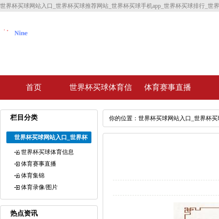
世界杯买球网站入口_世界杯买球推荐网站_世界杯买球手机app_世界杯买球排行_世
首页
世界杯买球体育信
体育赛事直播
息
栏目分类
你的位置：
世界杯买球网站入口_世界杯买
世界杯买球网站入口_世界杯
买球推荐网站_世界杯买球手机
世界杯买球体育信息
app_世界杯买球排行_世界杯买
体育赛事直播
球靠谱的大平台软件
体育集锦
体育录像/图片
热点资讯