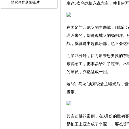
情况体育录像/图片
发这3次乌龙换东说念主，并非伊
在国足与印尼队的生鏖战，现场记
理叫来的，却是蓉城队的杨明洋。
战，就算是中超俱乐部，也不会这
而第76分钟，伊万原来思要换的东
东说念主，把李磊给叫了过来。不错
的球员，亦然乱成一团。
这3次“乌龙”换东说念主曝光后
携带。
其实访佛的案例，在3月份的世初
是把王上源当成了李源一，要么等