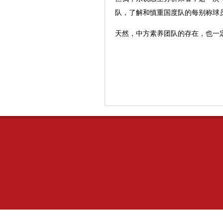
队，了解和慎重国度队的每别称球
天然，中方素养团队的存在，也一