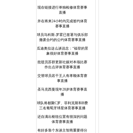
现在链接进行单独检修体育赛事
直播
并在将来24小时内完成签约体育
赛事直播
球员马科斯-罗霍已签署与俱乐部
撤废合约的公约体育赛事直播
瓜迪奥拉这么谈说念：“福登的景
象很好体育赛事直播
批驳员苏群更新社媒对本场比赛
作出点评体育赛事直播
交替球员若干王人有孝顺体育赛
事直播
圣马克西曼现年28岁体育赛事直
播
球队将都聚C罗、菲利克斯和B费
三名葡萄牙球星体育赛事直播
还自满出枢纽位置有很深的问题
体育赛事直播
有好多靠个东谈主智商重要得分