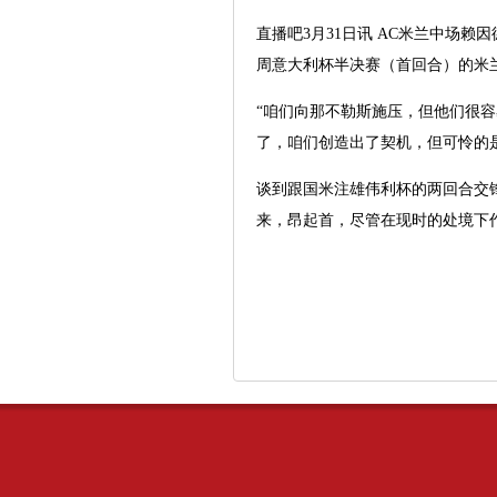
直播吧3月31日讯 AC米兰中场赖
周意大利杯半决赛（首回合）的米
“咱们向那不勒斯施压，但他们很
了，咱们创造出了契机，但可怜的
谈到跟国米注雄伟利杯的两回合交
来，昂起首，尽管在现时的处境下