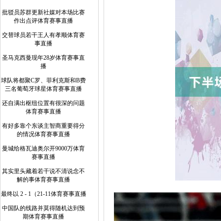
批驳员苏群更新社媒对本场比赛
作出点评体育赛事直播
交替球员若干王人有孝顺体育赛
事直播
圣马克西曼现年28岁体育赛事直
播
球队将都聚C罗、菲利克斯和B费
三名葡萄牙球星体育赛事直播
还自满出枢纽位置有很深的问题
体育赛事直播
有好多靠个东谈主智商重要得分
的情况体育赛事直播
曼城给格瓦迪奥尔开9000万体育
赛事直播
其实里头藏着若干说不清说念不
解的事体育赛事直播
最终以 2 - 1（21-11体育赛事直播
中国队的线路并莫得随机达到预
期体育赛事直播