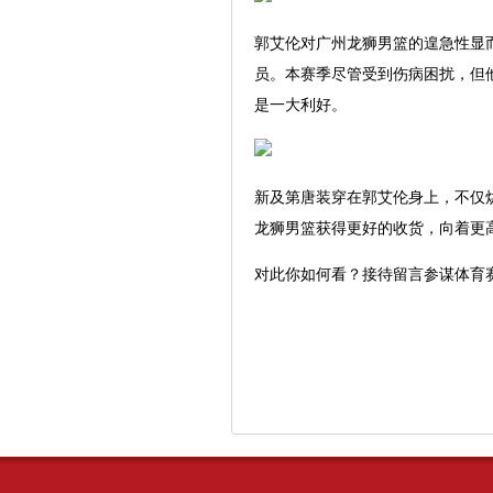
郭艾伦对广州龙狮男篮的遑急性显
员。本赛季尽管受到伤病困扰，但
是一大利好。
新及第唐装穿在郭艾伦身上，不仅
龙狮男篮获得更好的收货，向着更
对此你如何看？接待留言参谋体育