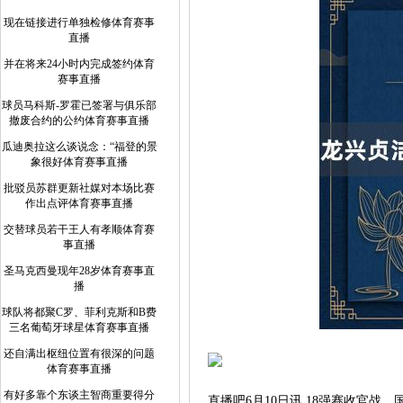
现在链接进行单独检修体育赛事
直播
并在将来24小时内完成签约体育
赛事直播
球员马科斯-罗霍已签署与俱乐部
撤废合约的公约体育赛事直播
瓜迪奥拉这么谈说念：“福登的景
象很好体育赛事直播
批驳员苏群更新社媒对本场比赛
作出点评体育赛事直播
交替球员若干王人有孝顺体育赛
事直播
圣马克西曼现年28岁体育赛事直
播
球队将都聚C罗、菲利克斯和B费
三名葡萄牙球星体育赛事直播
还自满出枢纽位置有很深的问题
体育赛事直播
有好多靠个东谈主智商重要得分
直播吧6月10日讯 18强赛收官